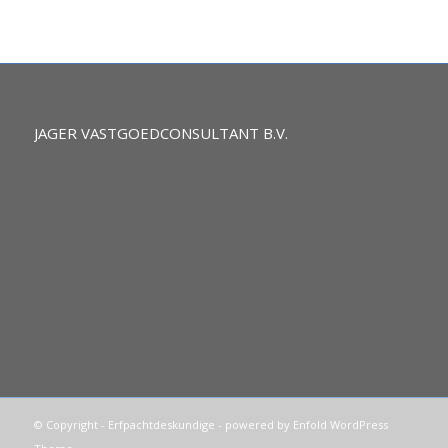
JAGER VASTGOEDCONSULTANT B.V.
© Copyright -
Erfpachtdeskundige
-
powered by Enfold WordPress