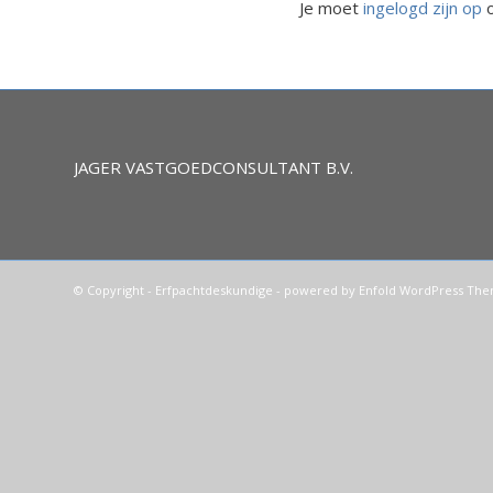
Je moet
ingelogd zijn op
o
JAGER VASTGOEDCONSULTANT B.V.
© Copyright -
Erfpachtdeskundige
-
powered by Enfold WordPress Th