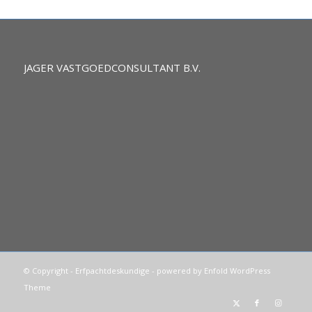
JAGER VASTGOEDCONSULTANT B.V.
© Copyright -
Erfpachtdeskundige
-
powered by Enfold WordPress
Theme