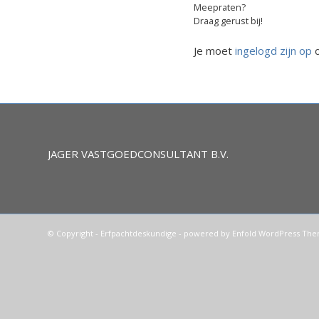
Meepraten?
Draag gerust bij!
Je moet
ingelogd zijn op
o
JAGER VASTGOEDCONSULTANT B.V.
© Copyright -
Erfpachtdeskundige
-
powered by Enfold WordPress Th